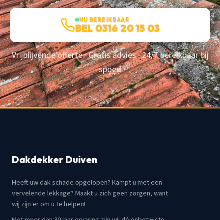
NU BEREIKBAAR
BEL 0316 20 15 03
Vrijblijvende offerte · Gratis advies · 24/7 bereikbaar bij
spoed
Dakdekker Duiven
Heeft uw dak schade opgelopen? Kampt u met een
vervelende lekkage? Maakt u zich geen zorgen, want
wij zijn er om u te helpen!
Met meer dan 30 jaar ervaring zijn wij dé onbetwiste