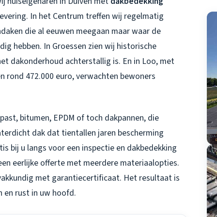
wij huiseigenaren in Duiven met
dakbedekking
evering. In het Centrum treffen wij regelmatig
ndaken die al eeuwen meegaan maar waar de
ig hebben. In Groessen zien wij historische
et dakonderhoud achterstallig is. En in Loo, met
den rond 472.000 euro, verwachten bewoners
 past, bitumen, EPDM of toch dakpannen, die
aterdicht dak dat tientallen jaren bescherming
tis bij u langs voor een inspectie en
dakbedekking
een eerlijke offerte met meerdere materiaalopties.
akkundig met garantiecertificaat. Het resultaat is
 en rust in uw hoofd.