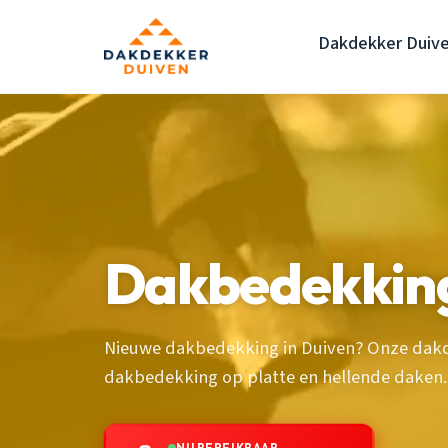
Dakdekker Duiv
Dakbedekking
Nieuwe dakbedekking in Duiven? Onze dakd
dakbedekking op platte en hellende daken.
NU BEREIKBAAR