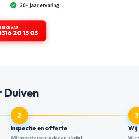
30+ jaar ervaring
REIKBAAR
0316 20 15 03
 Duiven
2
3
Inspectie en offerte
Wij
Wij inspecteren uw dak en u krijgt
Wij 