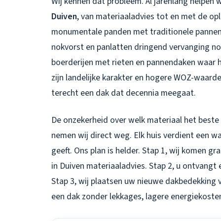
Wij kennen dat probleem. Al jarenlang helpen 
Duiven
, van materiaaladvies tot en met de opl
monumentale panden met traditionele panne
nokvorst en panlatten dringend vervanging nod
boerderijen met rieten en pannendaken waar h
zijn landelijke karakter en hogere WOZ-waar
terecht een dak dat decennia meegaat.
De onzekerheid over welk materiaal het beste
nemen wij direct weg. Elk huis verdient een w
geeft. Ons plan is helder. Stap 1, wij komen gra
in Duiven
materiaaladvies. Stap 2, u ontvangt 
Stap 3, wij plaatsen uw nieuwe dakbedekking v
een dak zonder lekkages, lagere energiekosten