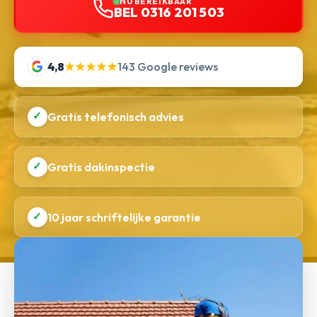
NU BEREIKBAAR
BEL 0316 201 503
4,8
★★★★★
143 Google reviews
✓
Gratis telefonisch advies
✓
Gratis dakinspectie
✓
10 jaar schriftelijke garantie