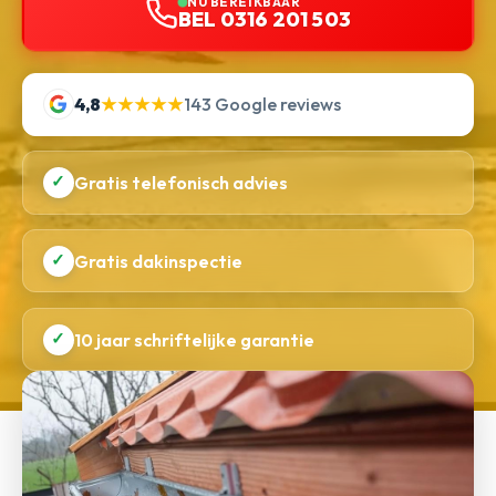
NU BEREIKBAAR
BEL 0316 201 503
4,8
★★★★★
143 Google reviews
✓
Gratis telefonisch advies
✓
Gratis dakinspectie
✓
10 jaar schriftelijke garantie