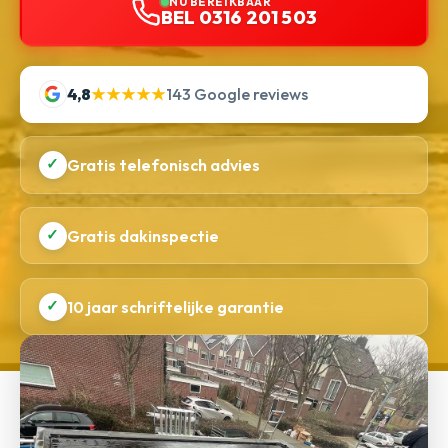
NU BEREIKBAAR
BEL 0316 201 503
4,8
★★★★★
143 Google reviews
✓
Gratis telefonisch advies
✓
Gratis dakinspectie
✓
10 jaar schriftelijke garantie