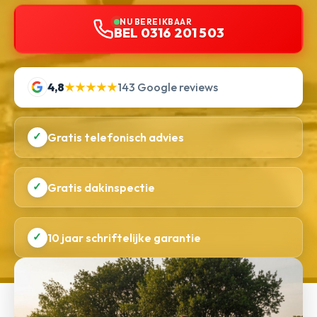
NU BEREIKBAAR
BEL 0316 201 503
4,8
★★★★★
143 Google reviews
✓
Gratis telefonisch advies
✓
Gratis dakinspectie
✓
10 jaar schriftelijke garantie