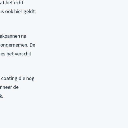
at het echt
s ook hier geldt:
 dakpannen na
ie ondernemen. De
ies het verschil
 coating die nog
anneer de
k.