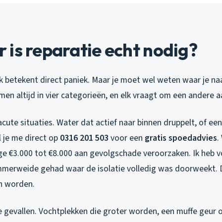
is reparatie echt nodig?
k betekent direct paniek. Maar je moet wel weten waar je naa
en altijd in vier categorieën, en elk vraagt om een andere 
acute situaties. Water dat actief naar binnen druppelt, of ee
l je me direct op
0316 201 503
voor een
gratis spoedadvies
.
age €3.000 tot €8.000 aan gevolgschade veroorzaken. Ik heb
merweide gehad waar de isolatie volledig was doorweekt. 
n worden.
 gevallen. Vochtplekken die groter worden, een muffe geur o