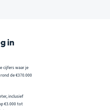
g in
 cijfers waar je
 rond de €370.000
er, inclusief
op €3.000 tot