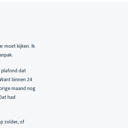
r moet kijken. Ik
aanpak.
n plafond dat
 Want binnen 24
 vorige maand nog
Dat had
p zolder, of