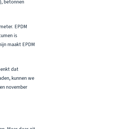
), betonnen
e meter. EPDM
itumen is
rmijn maakt EPDM
denkt dat
raden, kunnen we
r en november