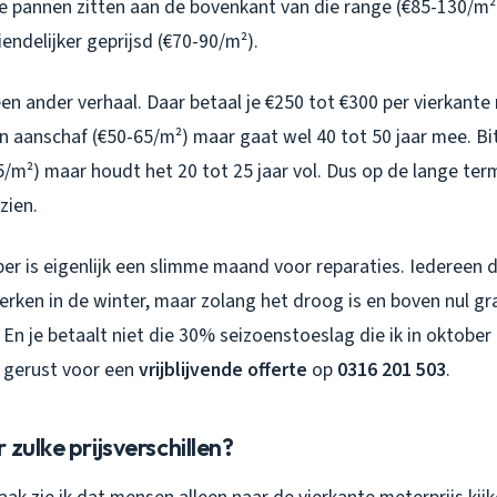
e pannen zitten aan de bovenkant van die range (€85-130/m²
iendelijker geprijsd (€70-90/m²).
een ander verhaal. Daar betaal je €250 tot €300 per vierkant
in aanschaf (€50-65/m²) maar gaat wel 40 tot 50 jaar mee. B
/m²) maar houdt het 20 tot 25 jaar vol. Dus op de lange te
zien.
r is eigenlijk een slimme maand voor reparaties. Iedereen 
erken in de winter, maar zolang het droog is en boven nul g
 En je betaalt niet die 30% seizoenstoeslag die ik in oktobe
 gerust voor een
vrijblijvende offerte
op
0316 201 503
.
 zulke prijsverschillen?