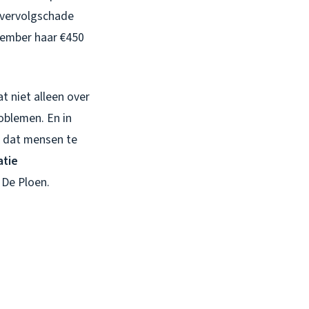
n vervolgschade
ptember haar €450
t niet alleen over
oblemen. En in
ak dat mensen te
atie
 De Ploen.