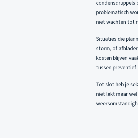
condensdruppels o
problematisch word
niet wachten tot n
Situaties die plan
storm, of afblade
kosten blijven vaak
tussen preventief
Tot slot heb je s
niet lekt maar wel
weersomstandighede