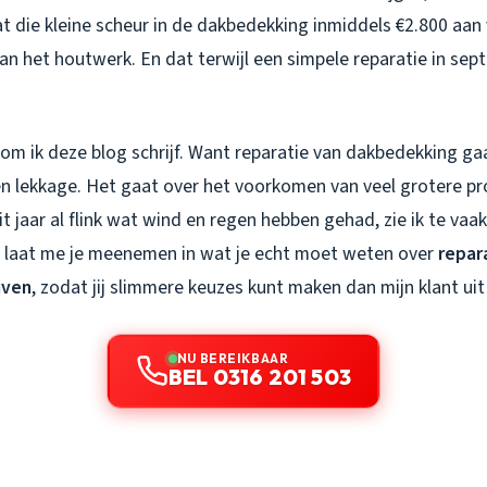
at die kleine scheur in de dakbedekking inmiddels €2.800 aa
an het houtwerk. En dat terwijl een simpele reparatie in se
rom ik deze blog schrijf. Want reparatie van dakbedekking gaa
en lekkage. Het gaat over het voorkomen van veel grotere pr
t jaar al flink wat wind en regen hebben gehad, zie ik te va
 laat me je meenemen in wat je echt moet weten over
repar
iven
, zodat jij slimmere keuzes kunt maken dan mijn klant uit
NU BEREIKBAAR
BEL 0316 201 503