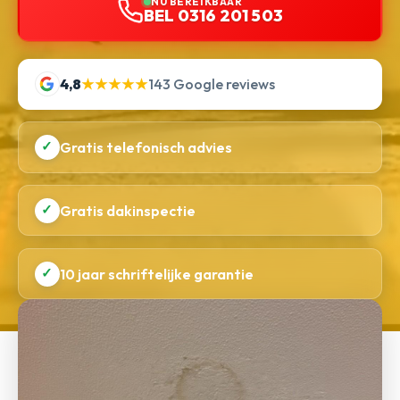
NU BEREIKBAAR
BEL 0316 201 503
4,8
★★★★★
143 Google reviews
✓
Gratis telefonisch advies
✓
Gratis dakinspectie
✓
10 jaar schriftelijke garantie