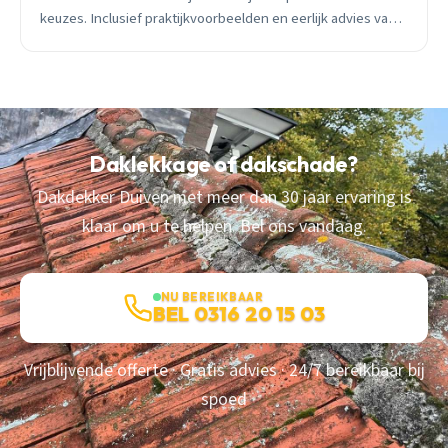
keuzes. Inclusief praktijkvoorbeelden en eerlijk advies van
een lokale dakdekker.
Daklekkage of dakschade?
Dakdekker Duiven met meer dan 30 jaar ervaring is
klaar om u te helpen. Bel ons vandaag.
NU BEREIKBAAR
BEL 0316 20 15 03
Vrijblijvende offerte · Gratis advies · 24/7 bereikbaar bij
spoed