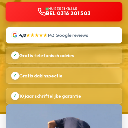
NU BEREIKBAAR
BEL 0316 201 503
4,8
★★★★★
143 Google reviews
✓
Gratis telefonisch advies
✓
Gratis dakinspectie
✓
10 jaar schriftelijke garantie