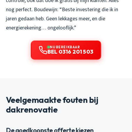
controle, ook dat doe ik gratis bij mijn klanten. Alles
nog perfect. Boudewijn: “Beste investering die ik in
jaren gedaan heb. Geen lekkages meer, en die
energierekening… ongelooflijk.”
NU BEREIKBAAR
BEL 0316 201 503
Veelgemaakte fouten bij
dakrenovatie
De goedkoopste offerte kiezen